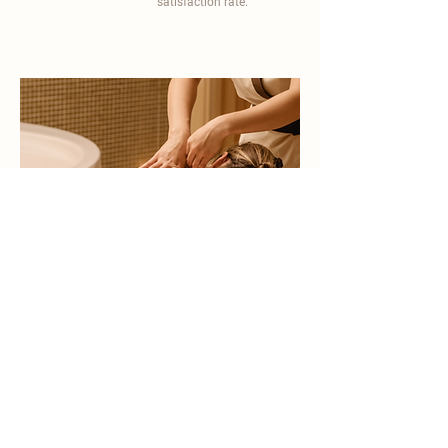
satisfaction rate.
become a part of
carisma spa family
work with an award-winning
wellness chain
apply now