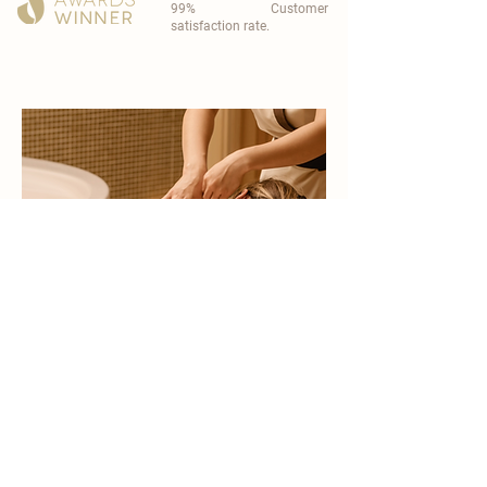
99% Customer
satisfaction rate.
become a part of
carisma spa family
work with an award-winning
wellness chain
apply now