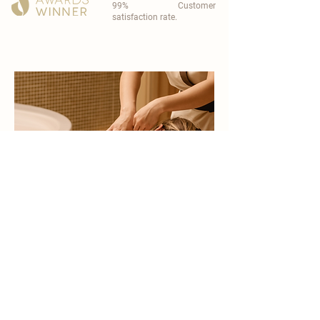
99% Customer
satisfaction rate.
become a part of
carisma spa family
work with an award-winning
wellness chain
apply now