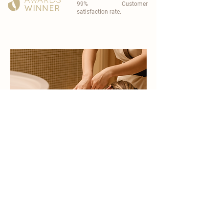
99% Customer
satisfaction rate.
become a part of
carisma spa family
work with an award-winning
wellness chain
apply now