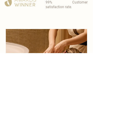
99% Customer
satisfaction rate.
become a part of
carisma spa family
work with an award-winning
wellness chain
apply now