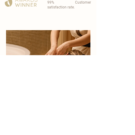
99% Customer
satisfaction rate.
become a part of
carisma spa family
work with an award-winning
wellness chain
apply now