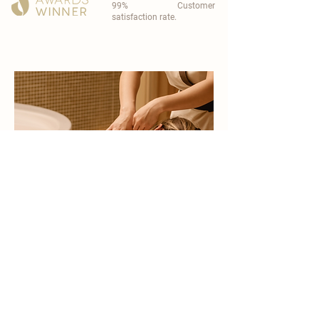
99% Customer
satisfaction rate.
become a part of
carisma spa family
work with an award-winning
wellness chain
apply now