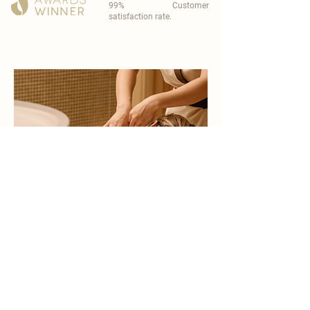
99% Customer
satisfaction rate.
become a part of
carisma spa family
work with an award-winning
wellness chain
apply now