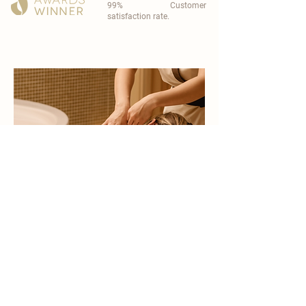
99% Customer
satisfaction rate.
become a part of
carisma spa family
work with an award-winning
wellness chain
apply now