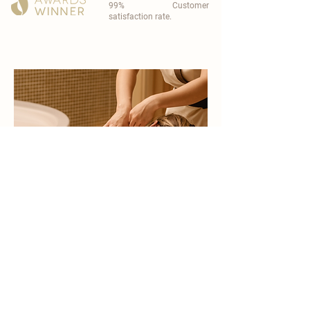
99% Customer
satisfaction rate.
become a part of
carisma spa family
work with an award-winning
wellness chain
apply now