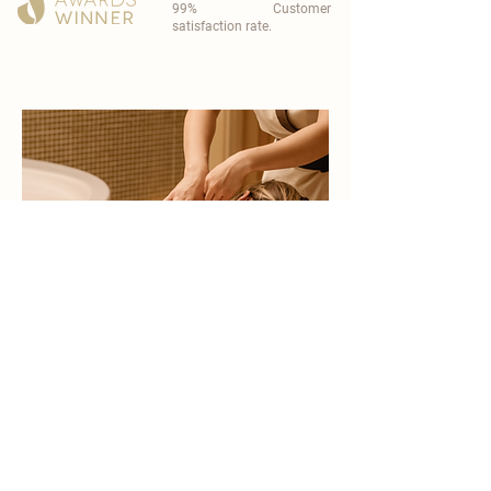
99% Customer
satisfaction rate.
become a part of
carisma spa family
work with an award-winning
wellness chain
apply now