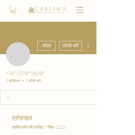
अधिक कार्रवाइयाँ
संदेश
फोलो करें
Karl Wismayer
0 फ़ॉलोअर
0 फॉलो करें
प्रोफ़ाइल
शामिल होने की तारीख: 7 सित॰ 2024