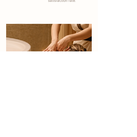
satisfaction rate.
become a part of
carisma spa family
work with an award-winning
wellness chain
apply now