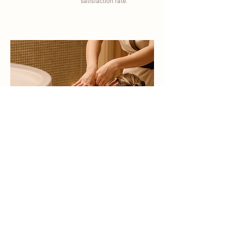
satisfaction rate.
become a part of
carisma spa family
work with an award-winning
wellness chain
apply now