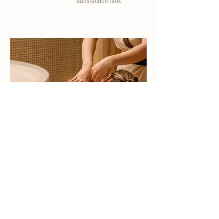
satisfaction rate.
become a part of
carisma spa family
work with an award-winning
wellness chain
apply now