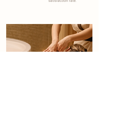
satisfaction rate.
become a part of
carisma spa family
work with an award-winning
wellness chain
apply now