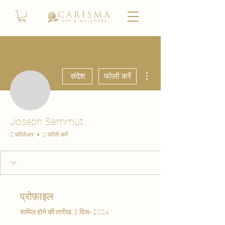
अधिक कार्रवाइयाँ
संदेश
फोलो करें
Joseph Sammut
0 फ़ॉलोअर
0 फॉलो करें
प्रोफ़ाइल
शामिल होने की तारीख: 3 दिस॰ 2024