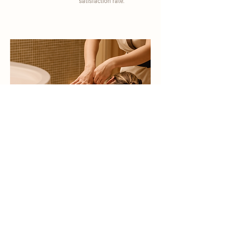
satisfaction rate.
become a part of
carisma spa family
work with an award-winning
wellness chain
apply now