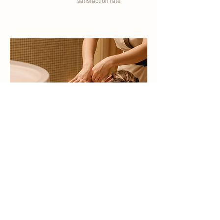
satisfaction rate.
become a part of
carisma spa family
work with an award-winning
wellness chain
apply now