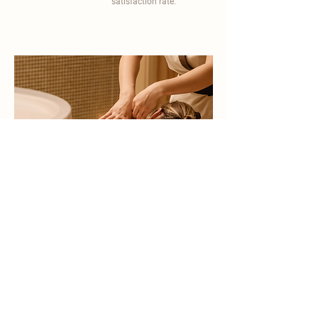
satisfaction rate.
become a part of
carisma spa family
work with an award-winning
wellness chain
apply now